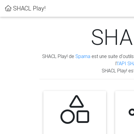
SHACL Play!
SHAC
SHACL Play! de
Sparna
est une suite d'outils
l'
l'API S
SHACL Play! es