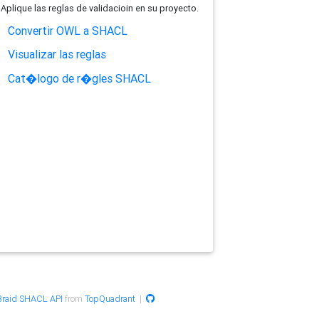
Aplique las reglas de validacioin en su proyecto.
Convertir OWL a SHACL
Visualizar las reglas
Cat�logo de r�gles SHACL
raid SHACL API
from
TopQuadrant
|