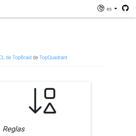
es
CL de TopBraid
de
TopQuadrant
.
Reglas