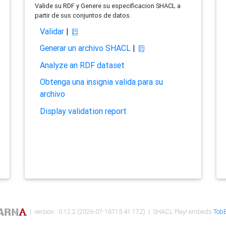
Valide su RDF y Genere su especificacion SHACL a
partir de sus conjuntos de datos.
Validar
|
Generar un archivo SHACL
|
Analyze an RDF dataset
Obtenga una insignia valida para su
archivo
Display validation report
| version : 0.12.2 (2026-07-16T15:41:17Z) | SHACL Play! embeds
TobB