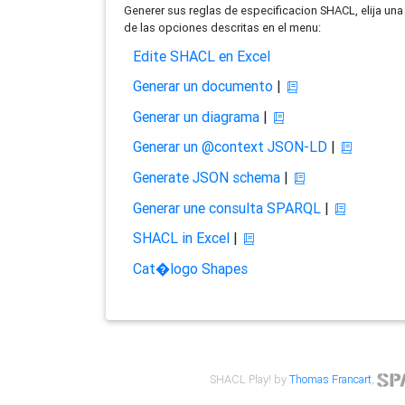
Generer sus reglas de especificacion SHACL, elija una
de las opciones descritas en el menu:
Edite SHACL en Excel
Generar un documento
|
Generar un diagrama
|
Generar un @context JSON-LD
|
Generate JSON schema
|
Generar une consulta SPARQL
|
SHACL in Excel
|
Cat�logo Shapes
SHACL Play! by
Thomas Francart
,