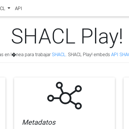
ACL
API
SHACL Play!
as en l�nea para trabajar
SHACL
. SHACL Play! embeds
API SHA
Metadatos