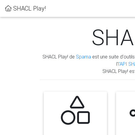
SHACL Play!
SHAC
SHACL Play! de
Sparna
est une suite d'outils
l'
l'API S
SHACL Play! es