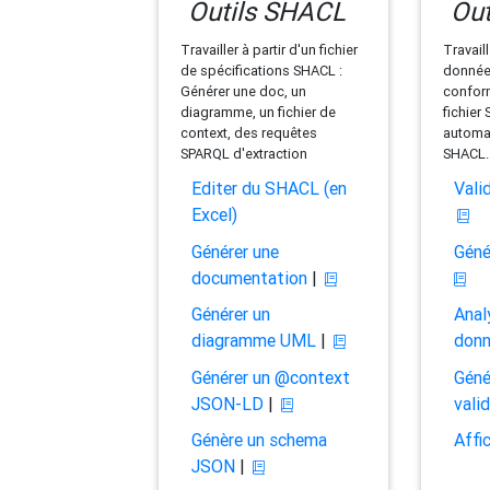
Outils SHACL
Out
Travailler à partir d'un fichier
Travaill
de spécifications SHACL :
données
Générer une doc, un
conform
diagramme, un fichier de
fichier
context, des requêtes
automat
SPARQL d'extraction
SHACL.
Editer du SHACL (en
Vali
Excel)
Générer une
Géné
documentation
|
Générer un
Anal
diagramme UML
|
don
Générer un @context
Géné
JSON-LD
|
vali
Génère un schema
Affi
JSON
|