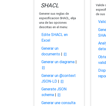
SHACL
Valide 
especif
Generer sus reglas de
de sus 
especificacion SHACL, elija
Vali
una de las opciones
descritas en el menu:
Gene
Edite SHACL en
SHA
Excel
Anal
Generar un
data
documento
|
Obte
Generar un diagrama
|
vali
Disp
Generar un @context
repo
JSON-LD
|
Generate JSON
schema
|
Generar une consulta