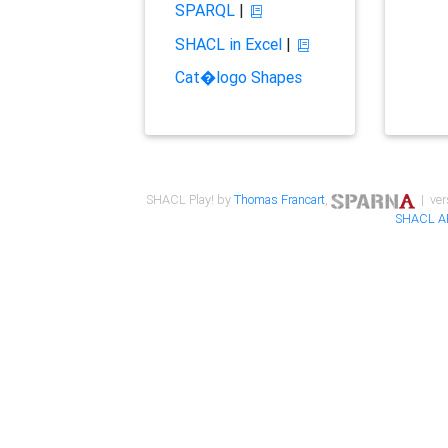
SPARQL
|
SHACL in Excel
|
Cat�logo Shapes
SHACL Play! by
Thomas Francart
,
| ver
SHACL A