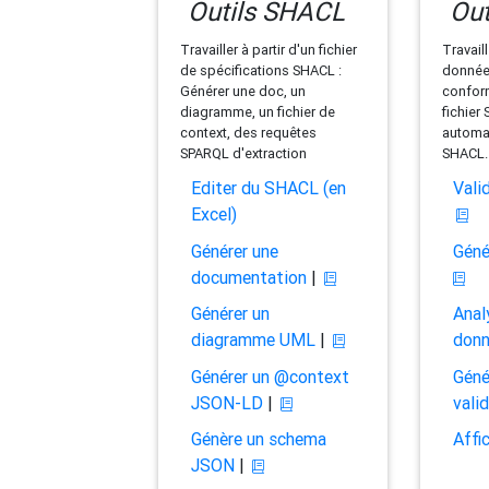
Outils SHACL
Out
Travailler à partir d'un fichier
Travaill
de spécifications SHACL :
données
Générer une doc, un
conform
diagramme, un fichier de
fichier
context, des requêtes
automat
SPARQL d'extraction
SHACL.
Editer du SHACL (en
Vali
Excel)
Générer une
Géné
documentation
|
Générer un
Anal
diagramme UML
|
don
Générer un @context
Géné
JSON-LD
|
vali
Génère un schema
Affi
JSON
|