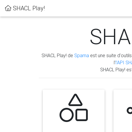
SHACL Play!
SHAC
SHACL Play! de
Sparna
est une suite d'outils
l'
l'API S
SHACL Play! es