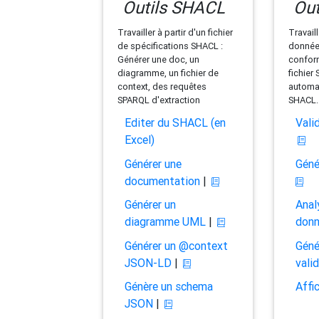
Outils SHACL
Out
Travailler à partir d'un fichier
Travaill
de spécifications SHACL :
données
Générer une doc, un
conform
diagramme, un fichier de
fichier
context, des requêtes
automat
SPARQL d'extraction
SHACL.
Editer du SHACL (en
Vali
Excel)
Générer une
Géné
documentation
|
Générer un
Anal
diagramme UML
|
don
Générer un @context
Géné
JSON-LD
|
vali
Génère un schema
Affi
JSON
|