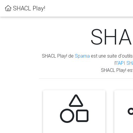
SHACL Play!
SHAC
SHACL Play! de
Sparna
est une suite d'outils
l'
l'API S
SHACL Play! es