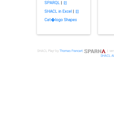
SPARQL
|
SHACL in Excel
|
Cat�logo Shapes
SHACL Play! by
Thomas Francart
,
| ver
SHACL A