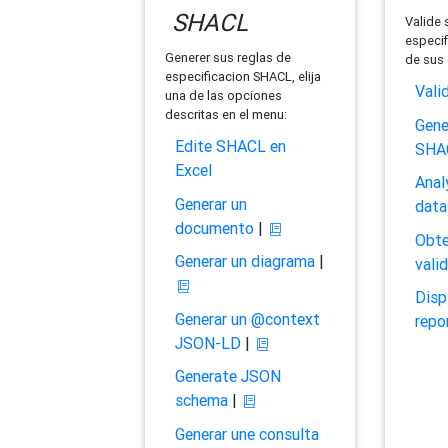
SHACL
Valide 
especif
Generer sus reglas de
de sus 
especificacion SHACL, elija
Vali
una de las opciones
descritas en el menu:
Gene
Edite SHACL en
SHA
Excel
Anal
Generar un
data
documento
|
Obte
Generar un diagrama
|
vali
Disp
Generar un @context
repo
JSON-LD
|
Generate JSON
schema
|
Generar une consulta