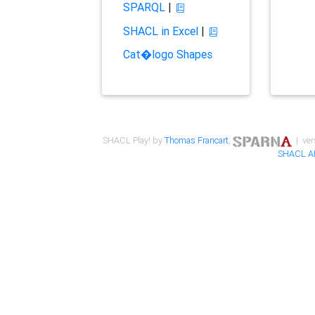
SPARQL
|
SHACL in Excel
|
Cat�logo Shapes
SHACL Play! by
Thomas Francart
,
| ver
SHACL A