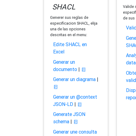
SHACL
Valide 
especif
Generer sus reglas de
de sus 
especificacion SHACL, elija
Vali
una de las opciones
descritas en el menu:
Gene
Edite SHACL en
SHA
Excel
Anal
Generar un
data
documento
|
Obte
Generar un diagrama
|
vali
Disp
Generar un @context
repo
JSON-LD
|
Generate JSON
schema
|
Generar une consulta