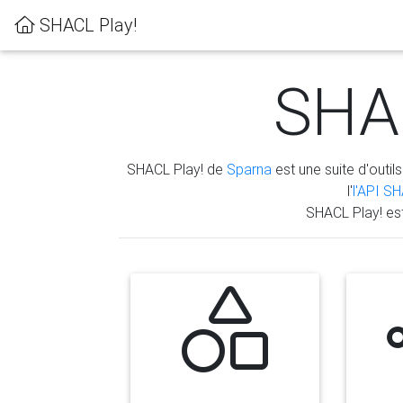
SHACL Play!
SHAC
SHACL Play! de
Sparna
est une suite d'outils
l'
l'API S
SHACL Play! es