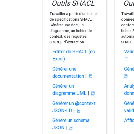
Outils SHACL
Out
Travailler à partir d'un fichier
Travaill
de spécifications SHACL :
données
Générer une doc, un
conform
diagramme, un fichier de
fichier
context, des requêtes
automat
SPARQL d'extraction
SHACL.
Editer du SHACL (en
Vali
Excel)
Générer une
Géné
documentation
|
Générer un
Anal
diagramme UML
|
don
Générer un @context
Géné
JSON-LD
|
vali
Génère un schema
Affi
JSON
|