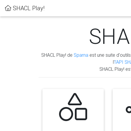
SHACL Play!
SHAC
SHACL Play! de
Sparna
est une suite d'outils
l'
l'API S
SHACL Play! es