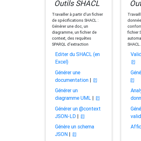
Outils SHACL
Out
Travailler à partir d'un fichier
Travaill
de spécifications SHACL :
données
Générer une doc, un
conform
diagramme, un fichier de
fichier
context, des requêtes
automat
SPARQL d'extraction
SHACL.
Editer du SHACL (en
Vali
Excel)
Générer une
Géné
documentation
|
Générer un
Anal
diagramme UML
|
don
Générer un @context
Géné
JSON-LD
|
vali
Génère un schema
Affi
JSON
|