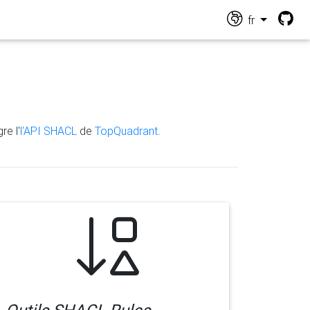
fr
re l'
l'API SHACL
de
TopQuadrant
.