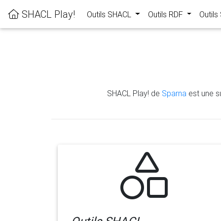
SHACL Play!
Outils SHACL
Outils RDF
Outil
SHACL Play! de
Sparna
est une su