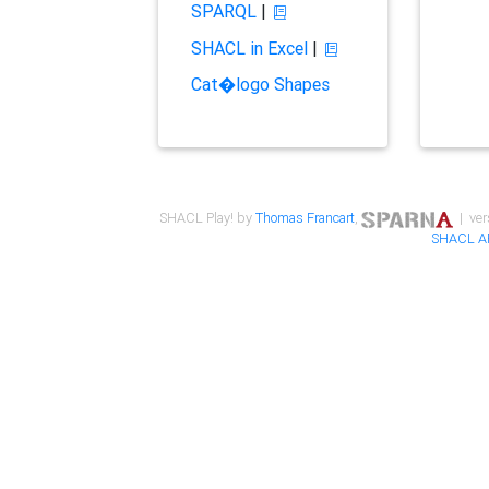
SPARQL
|
SHACL in Excel
|
Cat�logo Shapes
SHACL Play! by
Thomas Francart
,
| ver
SHACL A