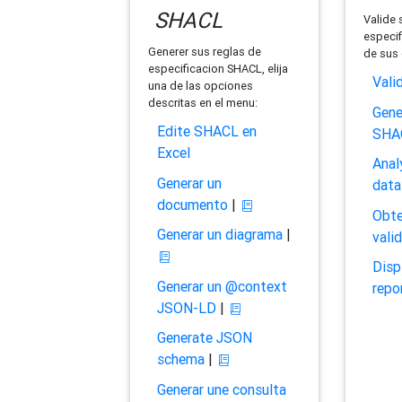
SHACL
Valide 
especif
Generer sus reglas de
de sus 
especificacion SHACL, elija
Vali
una de las opciones
descritas en el menu:
Gene
Edite SHACL en
SHA
Excel
Anal
Generar un
data
documento
|
Obte
Generar un diagrama
|
vali
Disp
Generar un @context
repo
JSON-LD
|
Generate JSON
schema
|
Generar une consulta