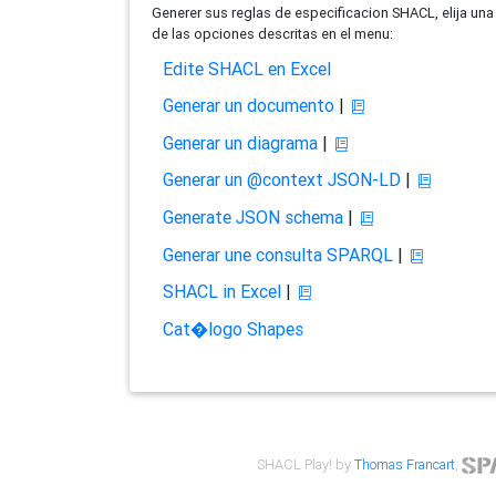
Generer sus reglas de especificacion SHACL, elija una
de las opciones descritas en el menu:
Edite SHACL en Excel
Generar un documento
|
Generar un diagrama
|
Generar un @context JSON-LD
|
Generate JSON schema
|
Generar une consulta SPARQL
|
SHACL in Excel
|
Cat�logo Shapes
SHACL Play! by
Thomas Francart
,