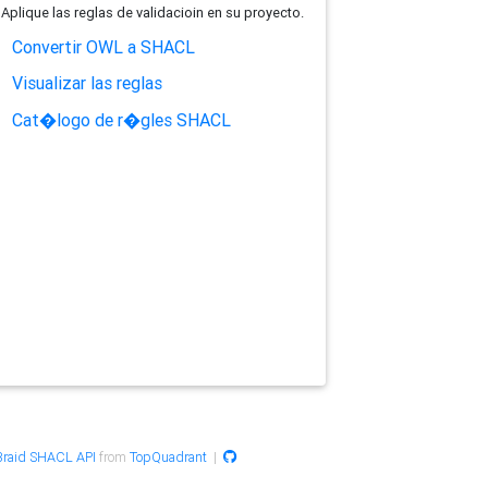
Aplique las reglas de validacioin en su proyecto.
Convertir OWL a SHACL
Visualizar las reglas
Cat�logo de r�gles SHACL
raid SHACL API
from
TopQuadrant
|