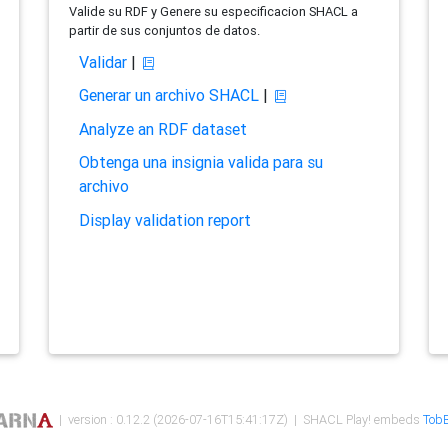
Valide su RDF y Genere su especificacion SHACL a
partir de sus conjuntos de datos.
Validar
|
Generar un archivo SHACL
|
Analyze an RDF dataset
Obtenga una insignia valida para su
archivo
Display validation report
| version : 0.12.2 (2026-07-16T15:41:17Z) | SHACL Play! embeds
TobB