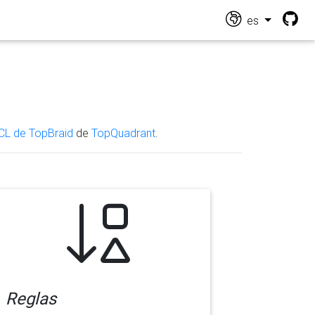
es
CL de TopBraid
de
TopQuadrant
.
Reglas