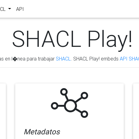
ACL
API
SHACL Play!
as en l�nea para trabajar
SHACL
. SHACL Play! embeds
API SHA
Metadatos