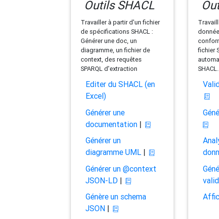
Outils SHACL
Out
Travailler à partir d'un fichier
Travaill
de spécifications SHACL :
données
Générer une doc, un
conform
diagramme, un fichier de
fichier
context, des requêtes
automat
SPARQL d'extraction
SHACL.
Editer du SHACL (en
Vali
Excel)
Générer une
Géné
documentation
|
Générer un
Anal
diagramme UML
|
don
Générer un @context
Géné
JSON-LD
|
vali
Génère un schema
Affi
JSON
|