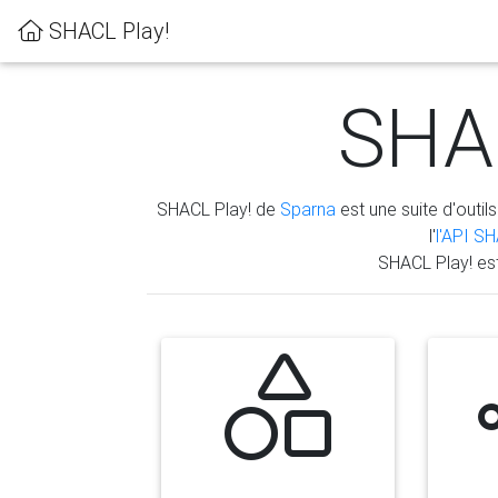
SHACL Play!
SHAC
SHACL Play! de
Sparna
est une suite d'outils
l'
l'API S
SHACL Play! es