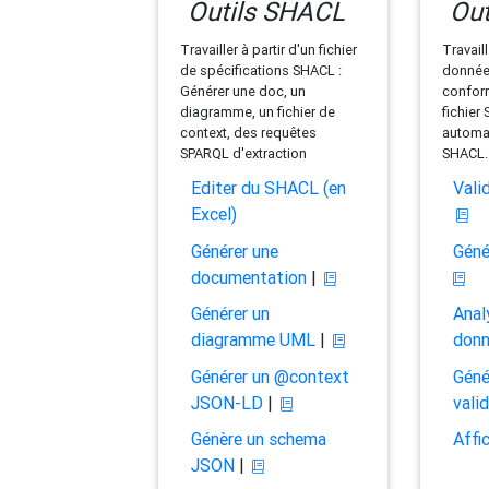
Outils SHACL
Out
Travailler à partir d'un fichier
Travaill
de spécifications SHACL :
données
Générer une doc, un
conform
diagramme, un fichier de
fichier
context, des requêtes
automat
SPARQL d'extraction
SHACL.
Editer du SHACL (en
Vali
Excel)
Générer une
Géné
documentation
|
Générer un
Anal
diagramme UML
|
don
Générer un @context
Géné
JSON-LD
|
vali
Génère un schema
Affi
JSON
|