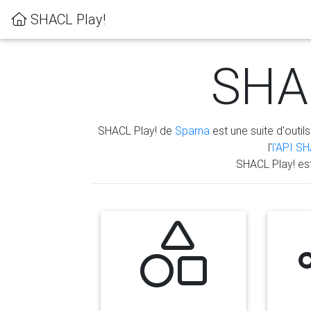
SHACL Play!
SHAC
SHACL Play! de
Sparna
est une suite d'outils
l'
l'API S
SHACL Play! es