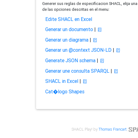
Generer sus reglas de especificacion SHACL, elija una
de las opciones descritas en el menu:
Edite SHACL en Excel
Generar un documento
|
Generar un diagrama
|
Generar un @context JSON-LD
|
Generate JSON schema
|
Generar une consulta SPARQL
|
SHACL in Excel
|
Cat�logo Shapes
SHACL Play! by
Thomas Francart
,