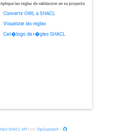
Aplique las reglas de validacioin en su proyecto.
Convertir OWL a SHACL
Visualizar las reglas
Cat�logo de r�gles SHACL
raid SHACL API
from
TopQuadrant
|