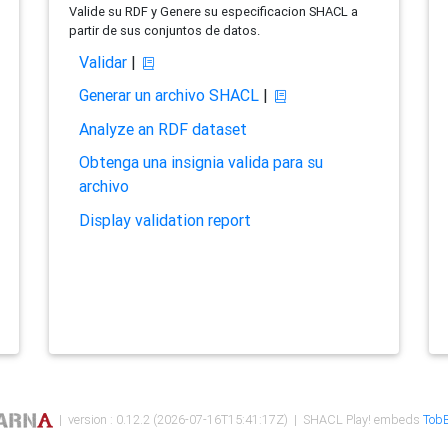
Valide su RDF y Genere su especificacion SHACL a
partir de sus conjuntos de datos.
Validar
|
Generar un archivo SHACL
|
Analyze an RDF dataset
Obtenga una insignia valida para su
archivo
Display validation report
| version : 0.12.2 (2026-07-16T15:41:17Z) | SHACL Play! embeds
TobB