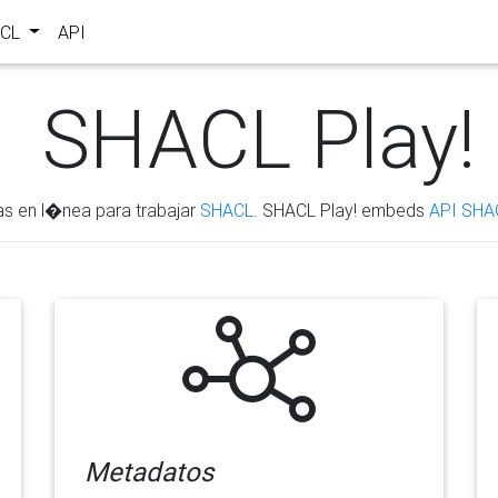
ACL
API
SHACL Play!
as en l�nea para trabajar
SHACL
. SHACL Play! embeds
API SHA
Metadatos