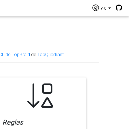
es
CL de TopBraid
de
TopQuadrant
.
Reglas