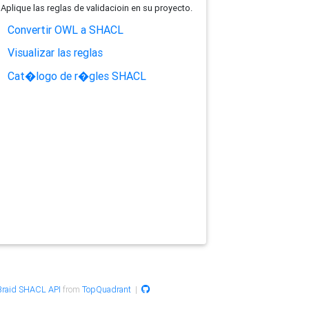
Aplique las reglas de validacioin en su proyecto.
Convertir OWL a SHACL
Visualizar las reglas
Cat�logo de r�gles SHACL
raid SHACL API
from
TopQuadrant
|