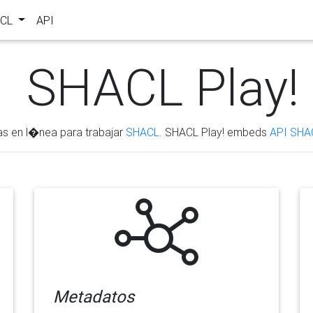
ACL
API
SHACL Play!
as en l�nea para trabajar
SHACL
. SHACL Play! embeds
API SHA
Metadatos