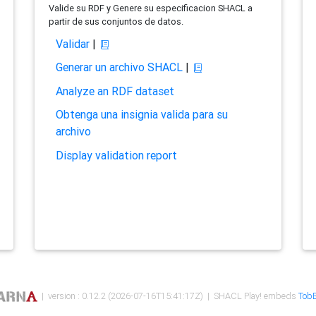
Valide su RDF y Genere su especificacion SHACL a
partir de sus conjuntos de datos.
Validar
|
Generar un archivo SHACL
|
Analyze an RDF dataset
Obtenga una insignia valida para su
archivo
Display validation report
| version : 0.12.2 (2026-07-16T15:41:17Z) | SHACL Play! embeds
TobB