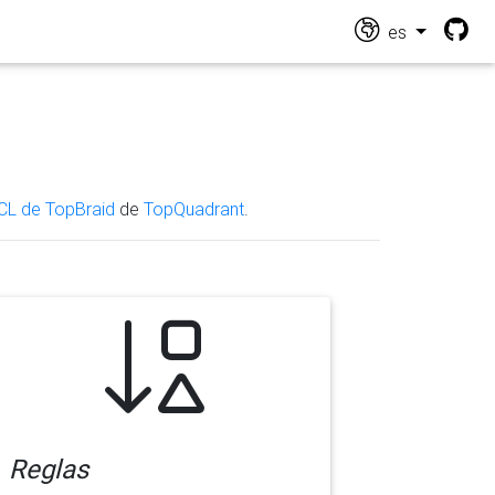
es
CL de TopBraid
de
TopQuadrant
.
Reglas