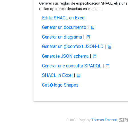
Generer sus reglas de especificacion SHACL, elija una
de las opciones descritas en el menu:
Edite SHACL en Excel
Generar un documento
|
Generar un diagrama
|
Generar un @context JSON-LD
|
Generate JSON schema
|
Generar une consulta SPARQL
|
SHACL in Excel
|
Cat�logo Shapes
SHACL Play! by
Thomas Francart
,