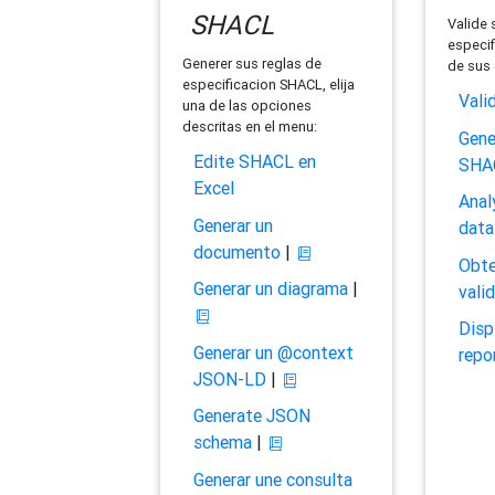
SHACL
Valide 
especif
Generer sus reglas de
de sus 
especificacion SHACL, elija
Vali
una de las opciones
descritas en el menu:
Gene
Edite SHACL en
SHA
Excel
Anal
Generar un
data
documento
|
Obte
Generar un diagrama
|
vali
Disp
Generar un @context
repo
JSON-LD
|
Generate JSON
schema
|
Generar une consulta