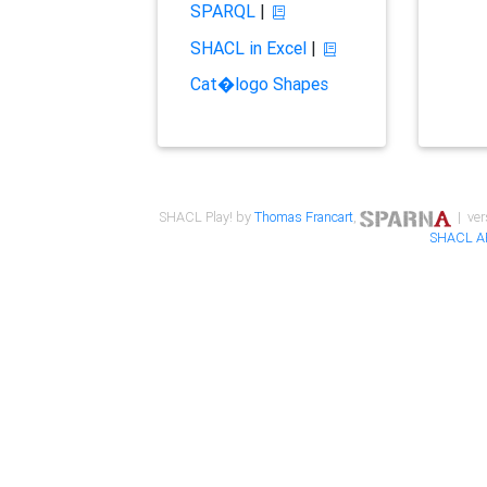
SPARQL
|
SHACL in Excel
|
Cat�logo Shapes
SHACL Play! by
Thomas Francart
,
| ver
SHACL A