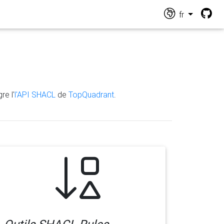
fr
re l'
l'API SHACL
de
TopQuadrant
.