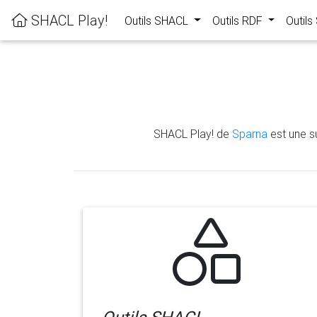
SHACL Play!
Outils SHACL
Outils RDF
Outil
SHACL Play! de
Sparna
est une su