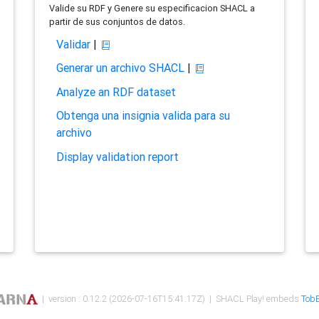
Valide su RDF y Genere su especificacion SHACL a
partir de sus conjuntos de datos.
Validar
|
Generar un archivo SHACL
|
Analyze an RDF dataset
Obtenga una insignia valida para su
archivo
Display validation report
| version : 0.12.2 (2026-07-16T15:41:17Z) | SHACL Play! embeds
TobB