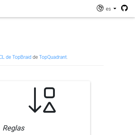
es
CL de TopBraid
de
TopQuadrant
.
Reglas