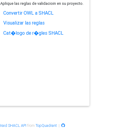
Aplique las reglas de validacioin en su proyecto.
Convertir OWL a SHACL
Visualizar las reglas
Cat�logo de r�gles SHACL
raid SHACL API
from
TopQuadrant
|