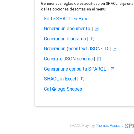
Generer sus reglas de especificacion SHACL, elija una
de las opciones descritas en el menu:
Edite SHACL en Excel
Generar un documento
|
Generar un diagrama
|
Generar un @context JSON-LD
|
Generate JSON schema
|
Generar une consulta SPARQL
|
SHACL in Excel
|
Cat�logo Shapes
SHACL Play! by
Thomas Francart
,