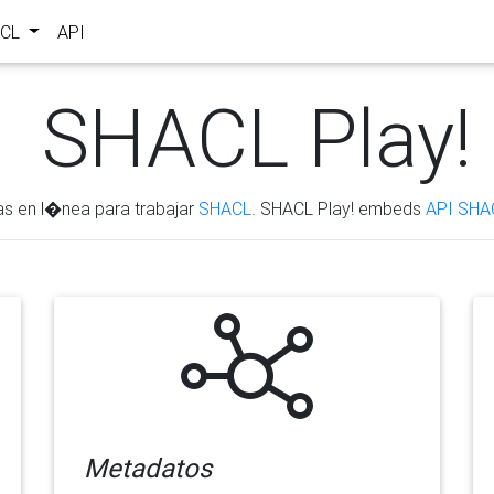
ACL
API
SHACL Play!
as en l�nea para trabajar
SHACL
. SHACL Play! embeds
API SHA
Metadatos