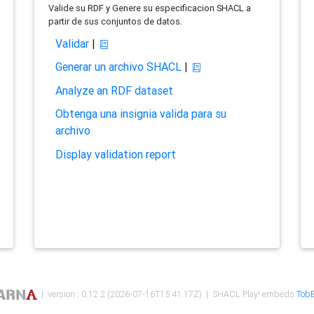
Valide su RDF y Genere su especificacion SHACL a
partir de sus conjuntos de datos.
Validar
|
Generar un archivo SHACL
|
Analyze an RDF dataset
Obtenga una insignia valida para su
archivo
Display validation report
| version : 0.12.2 (2026-07-16T15:41:17Z) | SHACL Play! embeds
TobB