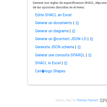
Generer sus reglas de especificacion SHACL, elija una
de las opciones descritas en el menu:
Edite SHACL en Excel
Generar un documento
|
Generar un diagrama
|
Generar un @context JSON-LD
|
Generate JSON schema
|
Generar une consulta SPARQL
|
SHACL in Excel
|
Cat�logo Shapes
SHACL Play! by
Thomas Francart
,