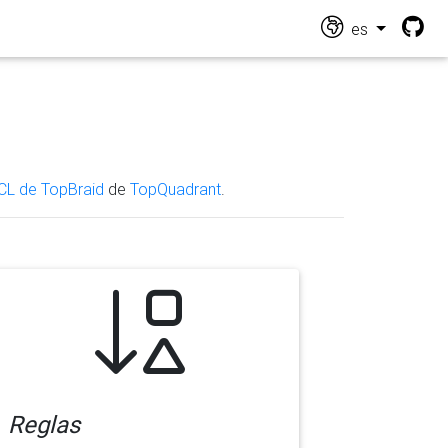
es
CL de TopBraid
de
TopQuadrant
.
Reglas