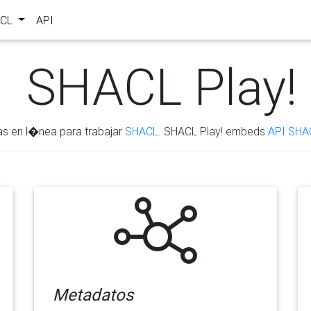
ACL
API
SHACL Play!
as en l�nea para trabajar
SHACL
. SHACL Play! embeds
API SHA
Metadatos