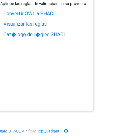
Aplique las reglas de validacioin en su proyecto.
Convertir OWL a SHACL
Visualizar las reglas
Cat�logo de r�gles SHACL
raid SHACL API
from
TopQuadrant
|