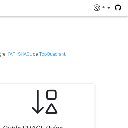
fr
re l'
l'API SHACL
de
TopQuadrant
.