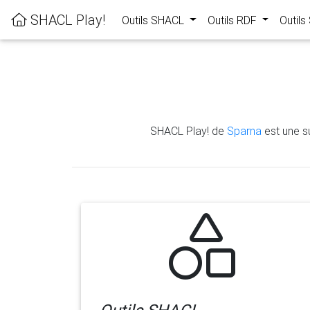
SHACL Play!
Outils SHACL
Outils RDF
Outil
SHACL Play! de
Sparna
est une su