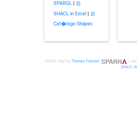
SPARQL
|
SHACL in Excel
|
Cat�logo Shapes
SHACL Play! by
Thomas Francart
,
| ver
SHACL A