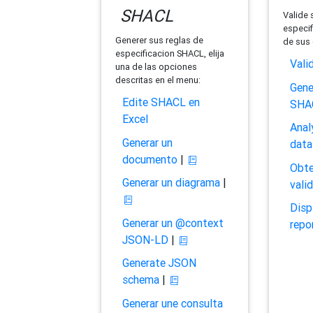
SHACL
Valide 
especif
Generer sus reglas de
de sus 
especificacion SHACL, elija
Vali
una de las opciones
descritas en el menu:
Gene
Edite SHACL en
SHA
Excel
Anal
Generar un
data
documento
|
Obte
Generar un diagrama
|
vali
Disp
Generar un @context
repo
JSON-LD
|
Generate JSON
schema
|
Generar une consulta