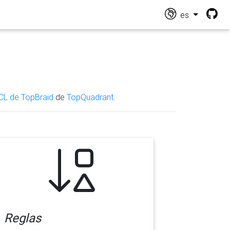
es
CL de TopBraid
de
TopQuadrant
.
Reglas