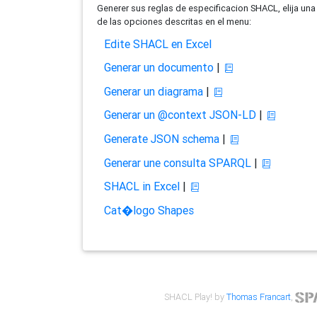
Generer sus reglas de especificacion SHACL, elija una
de las opciones descritas en el menu:
Edite SHACL en Excel
Generar un documento
|
Generar un diagrama
|
Generar un @context JSON-LD
|
Generate JSON schema
|
Generar une consulta SPARQL
|
SHACL in Excel
|
Cat�logo Shapes
SHACL Play! by
Thomas Francart
,