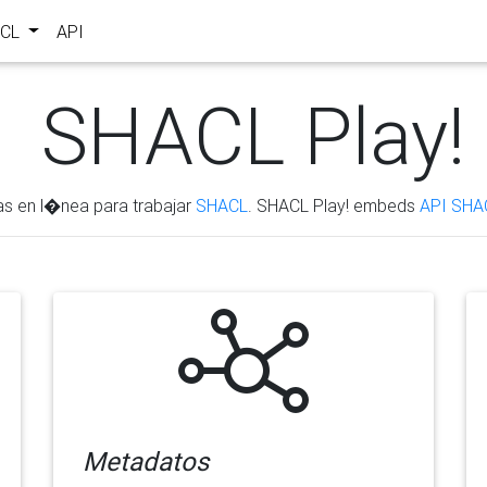
ACL
API
SHACL Play!
as en l�nea para trabajar
SHACL
. SHACL Play! embeds
API SHA
Metadatos