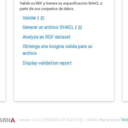
Valide su RDF y Genere su especificacion SHACL a
partir de sus conjuntos de datos.
Validar
|
Generar un archivo SHACL
|
Analyze an RDF dataset
Obtenga una insignia valida para su
archivo
Display validation report
| version : 0.12.2 (2026-07-16T15:41:17Z) | SHACL Play! embeds
TobB