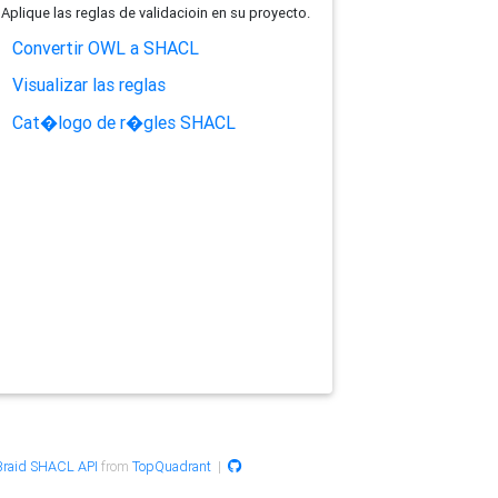
Aplique las reglas de validacioin en su proyecto.
Convertir OWL a SHACL
Visualizar las reglas
Cat�logo de r�gles SHACL
raid SHACL API
from
TopQuadrant
|