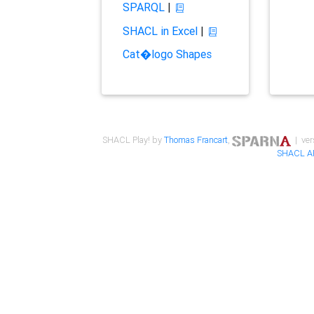
SPARQL
|
SHACL in Excel
|
Cat�logo Shapes
SHACL Play! by
Thomas Francart
,
| ver
SHACL A