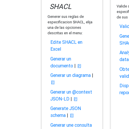
SHACL
Valide 
especif
Generer sus reglas de
de sus 
especificacion SHACL, elija
Vali
una de las opciones
descritas en el menu:
Gene
Edite SHACL en
SHA
Excel
Anal
Generar un
data
documento
|
Obte
Generar un diagrama
|
vali
Disp
Generar un @context
repo
JSON-LD
|
Generate JSON
schema
|
Generar une consulta