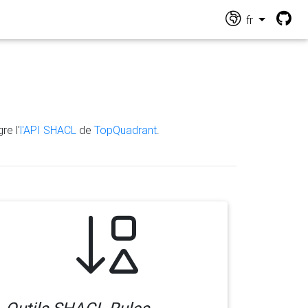
fr
re l'
l'API SHACL
de
TopQuadrant
.