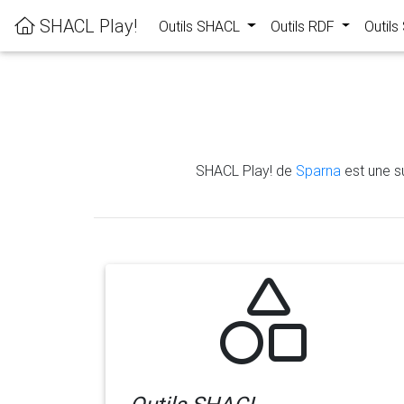
SHACL Play!
Outils SHACL
Outils RDF
Outil
SHACL Play! de
Sparna
est une su