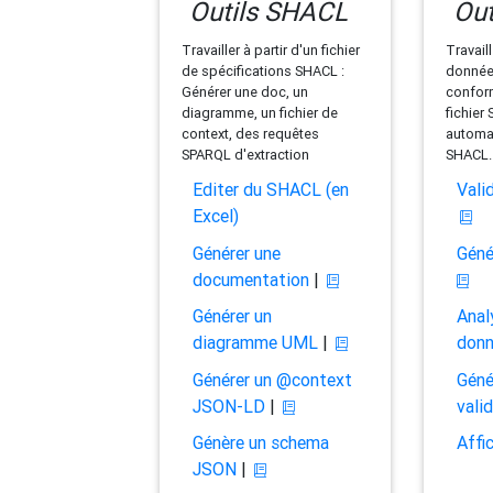
Outils SHACL
Out
Travailler à partir d'un fichier
Travaill
de spécifications SHACL :
données
Générer une doc, un
conform
diagramme, un fichier de
fichier
context, des requêtes
automat
SPARQL d'extraction
SHACL.
Editer du SHACL (en
Vali
Excel)
Générer une
Géné
documentation
|
Générer un
Anal
diagramme UML
|
don
Générer un @context
Géné
JSON-LD
|
vali
Génère un schema
Affi
JSON
|