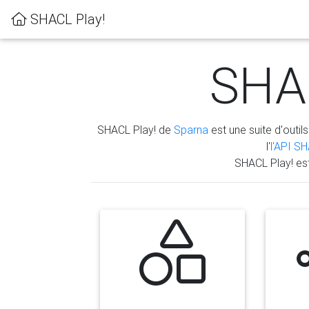
SHACL Play!
SHAC
SHACL Play! de
Sparna
est une suite d'outils
l'
l'API S
SHACL Play! es