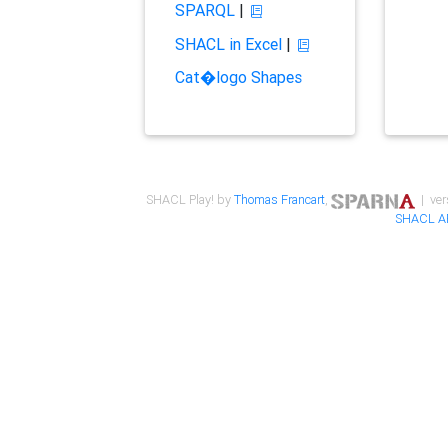
SPARQL
|
SHACL in Excel
|
Cat�logo Shapes
SHACL Play! by
Thomas Francart
,
| ver
SHACL A