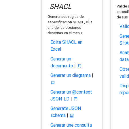
SHACL
Valide 
especif
Generer sus reglas de
de sus 
especificacion SHACL, elija
Vali
una de las opciones
descritas en el menu:
Gene
Edite SHACL en
SHA
Excel
Anal
Generar un
data
documento
|
Obte
Generar un diagrama
|
vali
Disp
Generar un @context
repo
JSON-LD
|
Generate JSON
schema
|
Generar une consulta