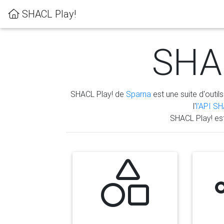
SHACL Play!
SHAC
SHACL Play! de
Sparna
est une suite d'outils
l'
l'API S
SHACL Play! es