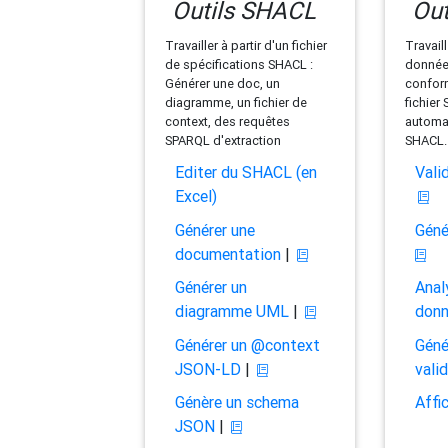
Outils SHACL
Out
Travailler à partir d'un fichier
Travaill
de spécifications SHACL :
données
Générer une doc, un
conform
diagramme, un fichier de
fichier
context, des requêtes
automat
SPARQL d'extraction
SHACL.
Editer du SHACL (en
Vali
Excel)
Générer une
Géné
documentation
|
Générer un
Anal
diagramme UML
|
don
Générer un @context
Géné
JSON-LD
|
vali
Génère un schema
Affi
JSON
|