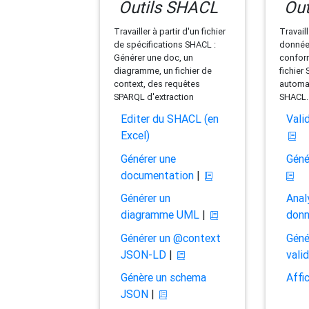
Outils SHACL
Out
Travailler à partir d'un fichier
Travaill
de spécifications SHACL :
données
Générer une doc, un
conform
diagramme, un fichier de
fichier
context, des requêtes
automat
SPARQL d'extraction
SHACL.
Editer du SHACL (en
Vali
Excel)
Générer une
Géné
documentation
|
Générer un
Anal
diagramme UML
|
don
Générer un @context
Géné
JSON-LD
|
vali
Génère un schema
Affi
JSON
|