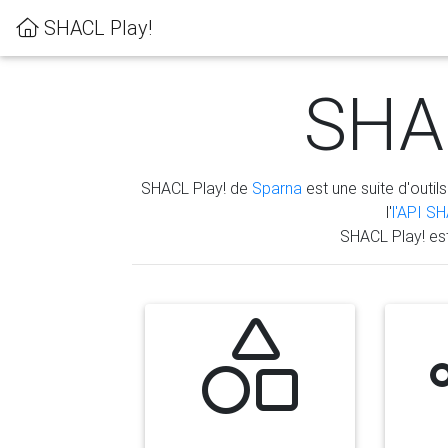
SHACL Play!
SHAC
SHACL Play! de
Sparna
est une suite d'outils
l'
l'API S
SHACL Play! es