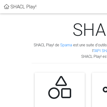
SHACL Play!
SHAC
SHACL Play! de
Sparna
est une suite d'outils
l'
l'API S
SHACL Play! es