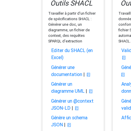
Outils SHACL
Out
Travailler à partir d'un fichier
Travaill
de spécifications SHACL :
données
Générer une doc, un
conform
diagramme, un fichier de
fichier
context, des requêtes
automat
SPARQL d'extraction
SHACL.
Editer du SHACL (en
Vali
Excel)
Générer une
Géné
documentation
|
Générer un
Anal
diagramme UML
|
don
Générer un @context
Géné
JSON-LD
|
vali
Génère un schema
Affi
JSON
|