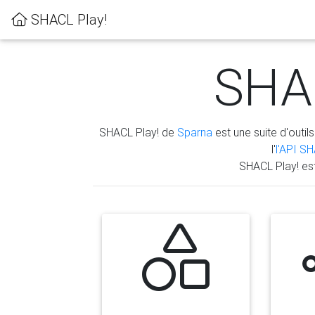
SHACL Play!
SHAC
SHACL Play! de
Sparna
est une suite d'outils
l'
l'API S
SHACL Play! es