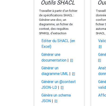
Outils SHACL
Out
Travailler à partir d'un fichier
Travaill
de spécifications SHACL :
données
Générer une doc, un
conform
diagramme, un fichier de
fichier
context, des requêtes
automat
SPARQL d'extraction
SHACL.
Editer du SHACL (en
Vali
Excel)
Générer une
Géné
documentation
|
Générer un
Anal
diagramme UML
|
don
Générer un @context
Géné
JSON-LD
|
vali
Génère un schema
Affi
JSON
|