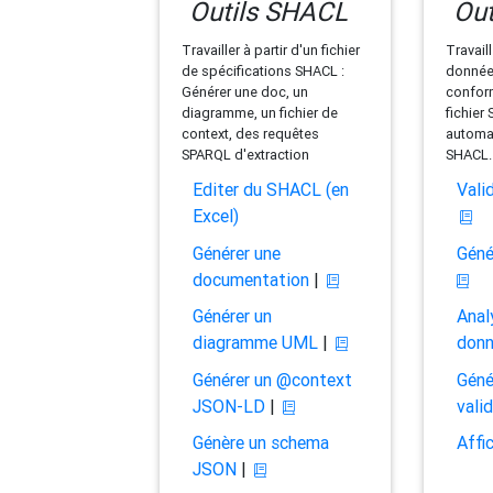
Outils SHACL
Out
Travailler à partir d'un fichier
Travaill
de spécifications SHACL :
données
Générer une doc, un
conform
diagramme, un fichier de
fichier
context, des requêtes
automat
SPARQL d'extraction
SHACL.
Editer du SHACL (en
Vali
Excel)
Générer une
Géné
documentation
|
Générer un
Anal
diagramme UML
|
don
Générer un @context
Géné
JSON-LD
|
vali
Génère un schema
Affi
JSON
|