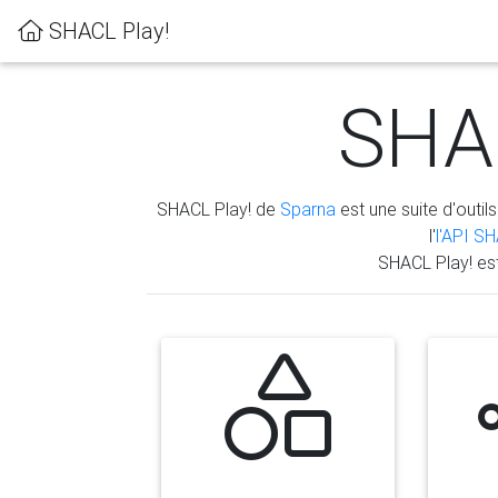
SHACL Play!
SHAC
SHACL Play! de
Sparna
est une suite d'outils
l'
l'API S
SHACL Play! es