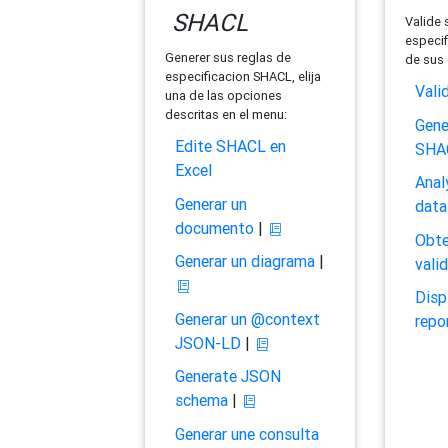
SHACL
Valide 
especif
Generer sus reglas de
de sus 
especificacion SHACL, elija
Vali
una de las opciones
descritas en el menu:
Gene
Edite SHACL en
SHA
Excel
Anal
Generar un
data
documento
|
Obte
Generar un diagrama
|
vali
Disp
Generar un @context
repo
JSON-LD
|
Generate JSON
schema
|
Generar une consulta