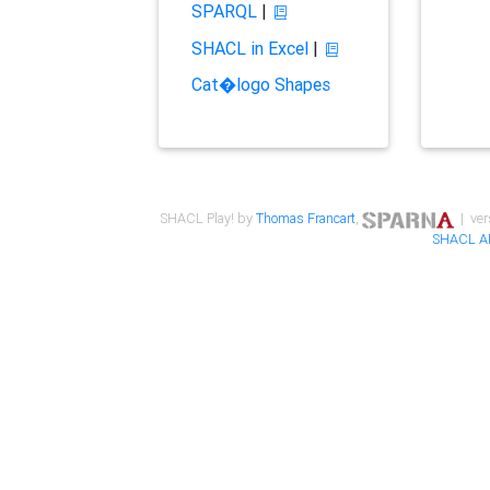
SPARQL
|
SHACL in Excel
|
Cat�logo Shapes
SHACL Play! by
Thomas Francart
,
| ver
SHACL A