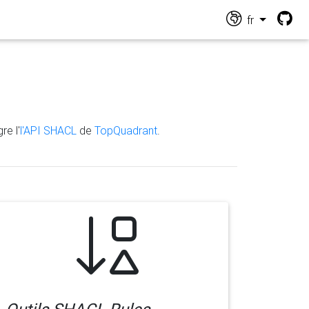
fr
re l'
l'API SHACL
de
TopQuadrant
.