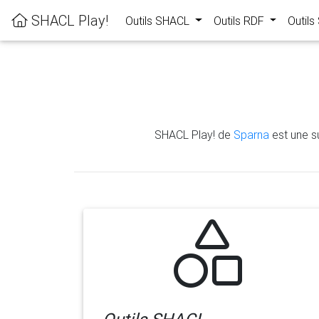
SHACL Play!
Outils SHACL
Outils RDF
Outil
SHACL Play! de
Sparna
est une su