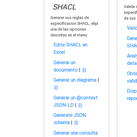
SHACL
Valide 
especif
Generer sus reglas de
de sus 
especificacion SHACL, elija
Vali
una de las opciones
descritas en el menu:
Gene
Edite SHACL en
SHA
Excel
Anal
Generar un
data
documento
|
Obte
Generar un diagrama
|
vali
Disp
Generar un @context
repo
JSON-LD
|
Generate JSON
schema
|
Generar une consulta