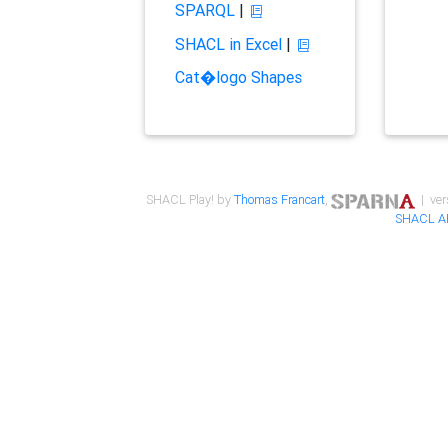
SPARQL
|
SHACL in Excel
|
Cat�logo Shapes
SHACL Play! by
Thomas Francart
,
| ver
SHACL A