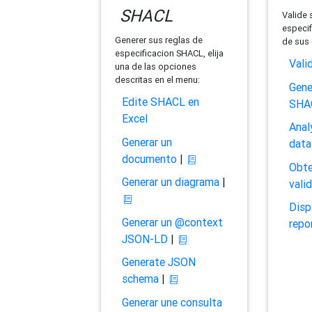
SHACL
Valide 
especif
Generer sus reglas de
de sus 
especificacion SHACL, elija
Vali
una de las opciones
descritas en el menu:
Gene
Edite SHACL en
SHA
Excel
Anal
Generar un
data
documento
|
Obte
Generar un diagrama
|
vali
Disp
Generar un @context
repo
JSON-LD
|
Generate JSON
schema
|
Generar une consulta