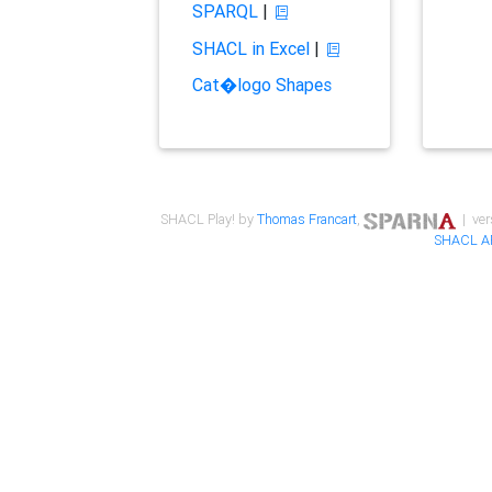
SPARQL
|
SHACL in Excel
|
Cat�logo Shapes
SHACL Play! by
Thomas Francart
,
| ver
SHACL A