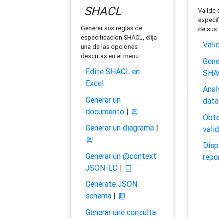
SHACL
Valide 
especif
Generer sus reglas de
de sus 
especificacion SHACL, elija
Vali
una de las opciones
descritas en el menu:
Gene
Edite SHACL en
SHA
Excel
Anal
Generar un
data
documento
|
Obte
Generar un diagrama
|
vali
Disp
Generar un @context
repo
JSON-LD
|
Generate JSON
schema
|
Generar une consulta