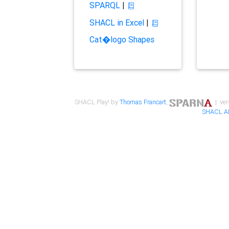
SPARQL
|
SHACL in Excel
|
Cat�logo Shapes
SHACL Play! by
Thomas Francart
,
| ver
SHACL A