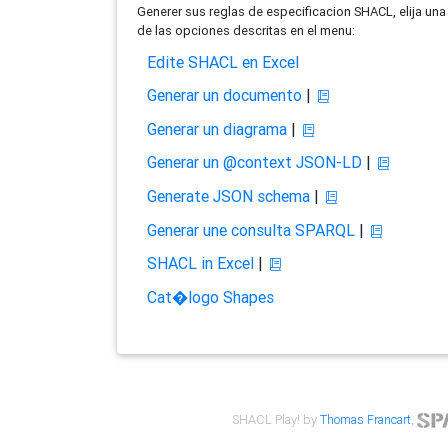
Generer sus reglas de especificacion SHACL, elija una
de las opciones descritas en el menu:
Edite SHACL en Excel
Generar un documento
|
Generar un diagrama
|
Generar un @context JSON-LD
|
Generate JSON schema
|
Generar une consulta SPARQL
|
SHACL in Excel
|
Cat�logo Shapes
SHACL Play! by
Thomas Francart
,