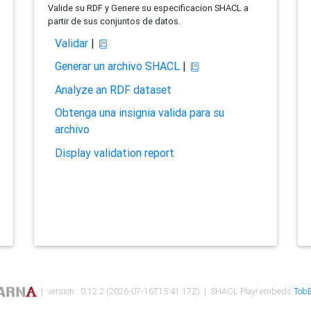
Valide su RDF y Genere su especificacion SHACL a
partir de sus conjuntos de datos.
Validar
|
Generar un archivo SHACL
|
Analyze an RDF dataset
Obtenga una insignia valida para su
archivo
Display validation report
| version : 0.12.2 (2026-07-16T15:41:17Z) | SHACL Play! embeds
TobB