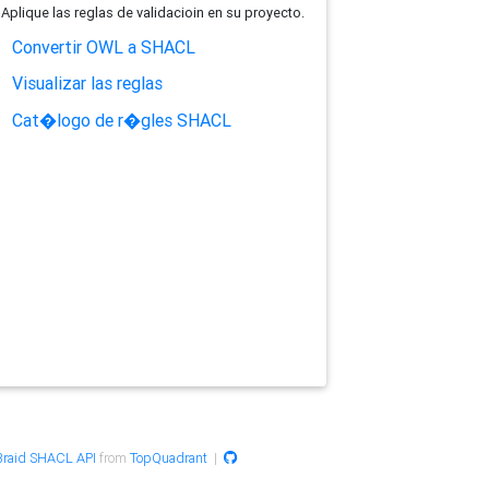
Aplique las reglas de validacioin en su proyecto.
Convertir OWL a SHACL
Visualizar las reglas
Cat�logo de r�gles SHACL
raid SHACL API
from
TopQuadrant
|