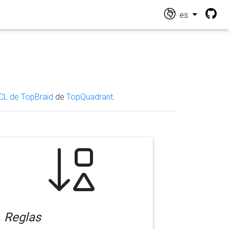
es
CL de TopBraid
de
TopQuadrant
.
Reglas