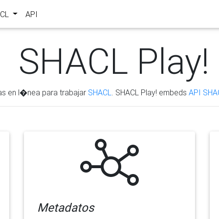
ACL
API
SHACL Play!
as en l�nea para trabajar
SHACL
. SHACL Play! embeds
API SHA
Metadatos