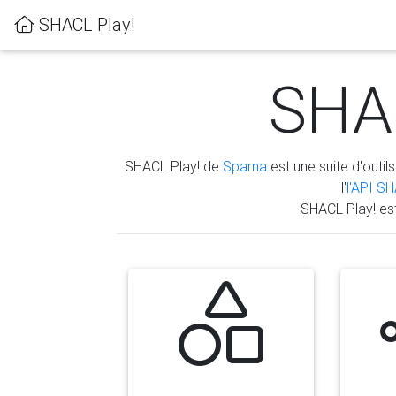
SHACL Play!
SHAC
SHACL Play! de
Sparna
est une suite d'outils
l'
l'API S
SHACL Play! es