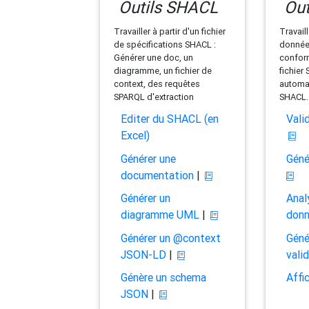
Outils SHACL
Out
Travailler à partir d'un fichier
Travaill
de spécifications SHACL :
données
Générer une doc, un
conform
diagramme, un fichier de
fichier
context, des requêtes
automat
SPARQL d'extraction
SHACL.
Editer du SHACL (en
Vali
Excel)
Générer une
Géné
documentation
|
Générer un
Anal
diagramme UML
|
don
Générer un @context
Géné
JSON-LD
|
vali
Génère un schema
Affi
JSON
|