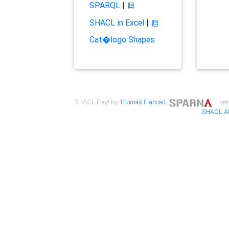
SPARQL
|
SHACL in Excel
|
Cat�logo Shapes
SHACL Play! by
Thomas Francart
,
| ver
SHACL A