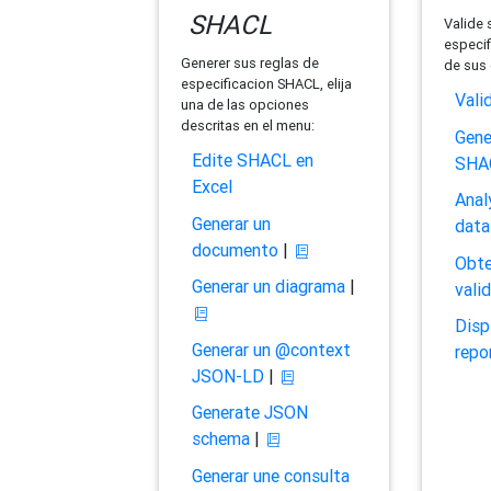
SHACL
Valide 
especif
Generer sus reglas de
de sus 
especificacion SHACL, elija
Vali
una de las opciones
descritas en el menu:
Gene
Edite SHACL en
SHA
Excel
Anal
Generar un
data
documento
|
Obte
Generar un diagrama
|
vali
Disp
Generar un @context
repo
JSON-LD
|
Generate JSON
schema
|
Generar une consulta