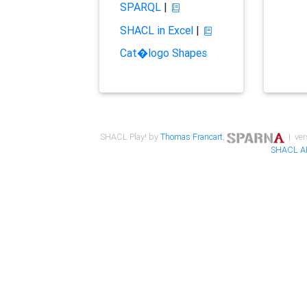
SPARQL
|
SHACL in Excel
|
Cat�logo Shapes
SHACL Play! by
Thomas Francart
,
| ver
SHACL A