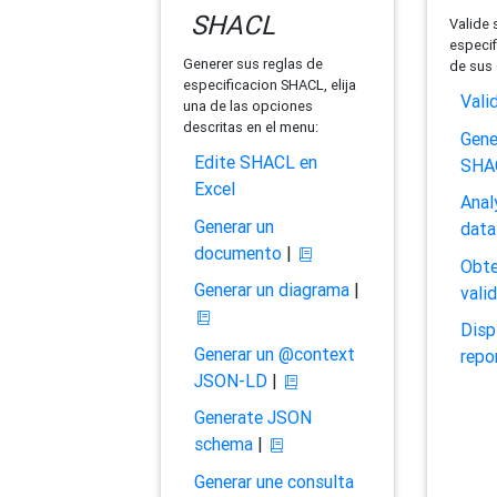
SHACL
Valide 
especif
Generer sus reglas de
de sus 
especificacion SHACL, elija
Vali
una de las opciones
descritas en el menu:
Gene
Edite SHACL en
SHA
Excel
Anal
Generar un
data
documento
|
Obte
Generar un diagrama
|
vali
Disp
Generar un @context
repo
JSON-LD
|
Generate JSON
schema
|
Generar une consulta