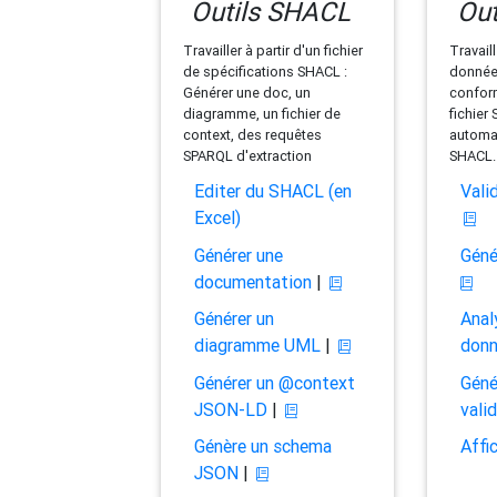
Outils SHACL
Out
Travailler à partir d'un fichier
Travaill
de spécifications SHACL :
données
Générer une doc, un
conform
diagramme, un fichier de
fichier
context, des requêtes
automat
SPARQL d'extraction
SHACL.
Editer du SHACL (en
Vali
Excel)
Générer une
Géné
documentation
|
Générer un
Anal
diagramme UML
|
don
Générer un @context
Géné
JSON-LD
|
vali
Génère un schema
Affi
JSON
|