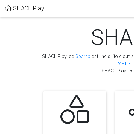
SHACL Play!
SHAC
SHACL Play! de
Sparna
est une suite d'outils
l'
l'API S
SHACL Play! es