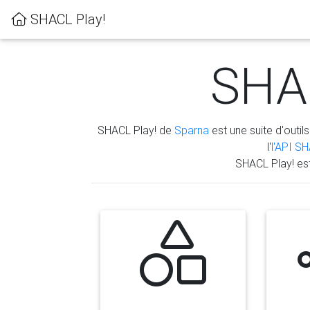
SHACL Play!
SHAC
SHACL Play! de
Sparna
est une suite d'outils
l'
l'API S
SHACL Play! es