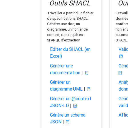
Outils SHACL
Out
Travailler à partir d'un fichier
Travaill
de spécifications SHACL :
données
Générer une doc, un
conform
diagramme, un fichier de
fichier
context, des requêtes
automat
SPARQL d'extraction
SHACL.
Editer du SHACL (en
Vali
Excel)
Générer une
Géné
documentation
|
Générer un
Anal
diagramme UML
|
don
Générer un @context
Géné
JSON-LD
|
vali
Génère un schema
Affi
JSON
|