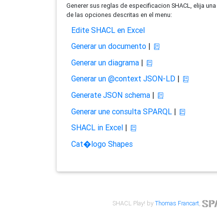
Generer sus reglas de especificacion SHACL, elija una
de las opciones descritas en el menu:
Edite SHACL en Excel
Generar un documento
|
Generar un diagrama
|
Generar un @context JSON-LD
|
Generate JSON schema
|
Generar une consulta SPARQL
|
SHACL in Excel
|
Cat�logo Shapes
SHACL Play! by
Thomas Francart
,