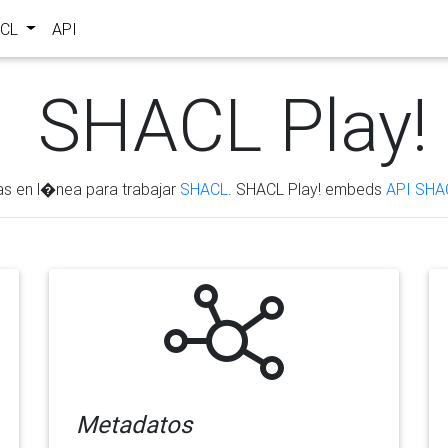
ACL
API
SHACL Play!
as en l�nea para trabajar
SHACL
. SHACL Play! embeds
API SHA
Metadatos