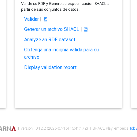
Valide su RDF y Genere su especificacion SHACL a
partir de sus conjuntos de datos.
Validar
|
Generar un archivo SHACL
|
Analyze an RDF dataset
Obtenga una insignia valida para su
archivo
Display validation report
| version : 0.12.2 (2026-07-16T15:41:17Z) | SHACL Play! embeds
TobB