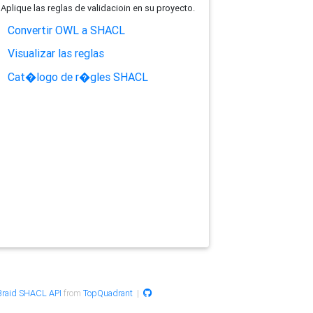
Aplique las reglas de validacioin en su proyecto.
Convertir OWL a SHACL
Visualizar las reglas
Cat�logo de r�gles SHACL
raid SHACL API
from
TopQuadrant
|