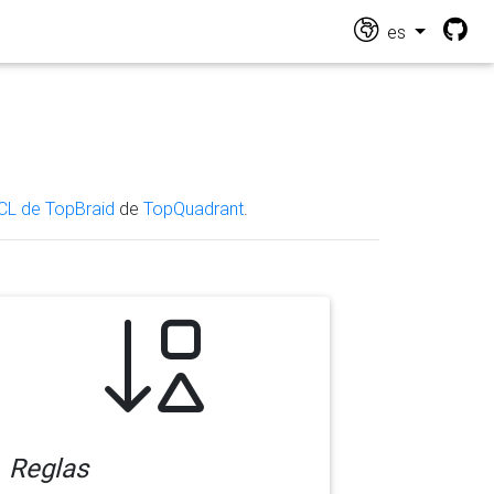
es
CL de TopBraid
de
TopQuadrant
.
Reglas