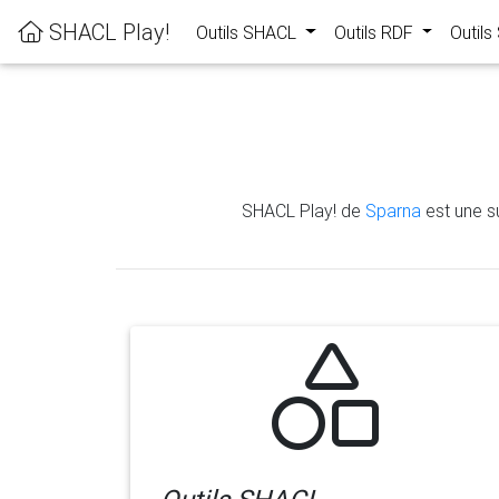
SHACL Play!
Outils SHACL
Outils RDF
Outil
SHACL Play! de
Sparna
est une su