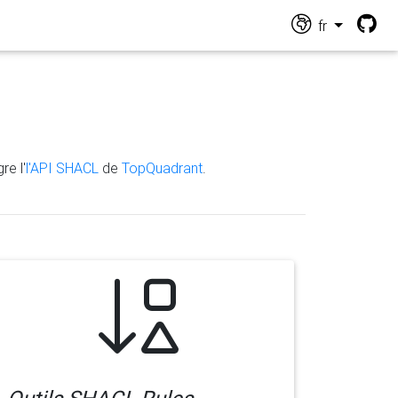
fr
re l'
l'API SHACL
de
TopQuadrant
.