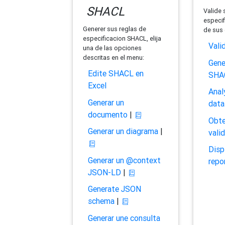
SHACL
Valide 
especif
Generer sus reglas de
de sus 
especificacion SHACL, elija
Vali
una de las opciones
descritas en el menu:
Gene
Edite SHACL en
SHA
Excel
Anal
Generar un
data
documento
|
Obte
Generar un diagrama
|
vali
Disp
Generar un @context
repo
JSON-LD
|
Generate JSON
schema
|
Generar une consulta