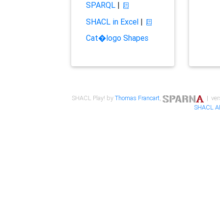
SPARQL
|
SHACL in Excel
|
Cat�logo Shapes
SHACL Play! by
Thomas Francart
,
| ver
SHACL A