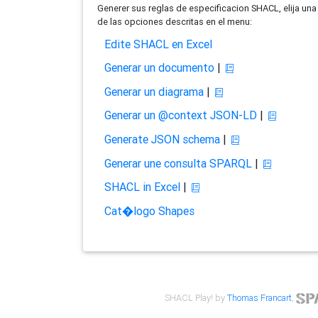
Generer sus reglas de especificacion SHACL, elija una
de las opciones descritas en el menu:
Edite SHACL en Excel
Generar un documento
|
Generar un diagrama
|
Generar un @context JSON-LD
|
Generate JSON schema
|
Generar une consulta SPARQL
|
SHACL in Excel
|
Cat�logo Shapes
SHACL Play! by
Thomas Francart
,