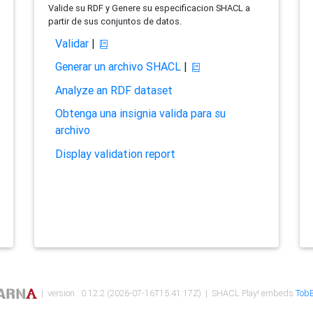
Valide su RDF y Genere su especificacion SHACL a
partir de sus conjuntos de datos.
Validar
|
Generar un archivo SHACL
|
Analyze an RDF dataset
Obtenga una insignia valida para su
archivo
Display validation report
| version : 0.12.2 (2026-07-16T15:41:17Z) | SHACL Play! embeds
TobB