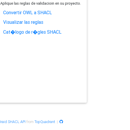
Aplique las reglas de validacioin en su proyecto.
Convertir OWL a SHACL
Visualizar las reglas
Cat�logo de r�gles SHACL
raid SHACL API
from
TopQuadrant
|