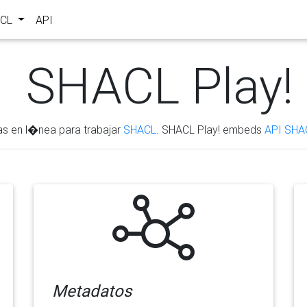
ACL
API
SHACL Play!
as en l�nea para trabajar
SHACL
. SHACL Play! embeds
API SHA
Metadatos