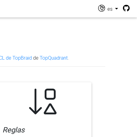
es
CL de TopBraid
de
TopQuadrant
.
Reglas