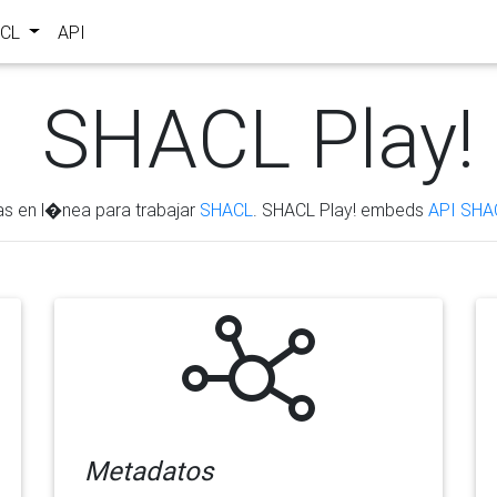
ACL
API
SHACL Play!
as en l�nea para trabajar
SHACL
. SHACL Play! embeds
API SHA
Metadatos