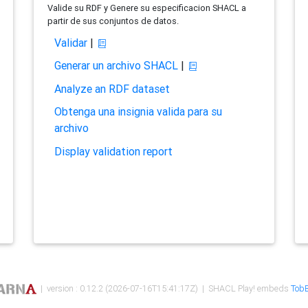
Valide su RDF y Genere su especificacion SHACL a
partir de sus conjuntos de datos.
Validar
|
Generar un archivo SHACL
|
Analyze an RDF dataset
Obtenga una insignia valida para su
archivo
Display validation report
| version : 0.12.2 (2026-07-16T15:41:17Z) | SHACL Play! embeds
TobB