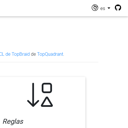
es
CL de TopBraid
de
TopQuadrant
.
Reglas