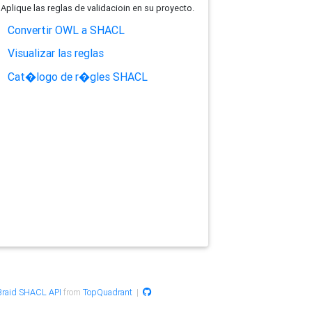
Aplique las reglas de validacioin en su proyecto.
Convertir OWL a SHACL
Visualizar las reglas
Cat�logo de r�gles SHACL
raid SHACL API
from
TopQuadrant
|