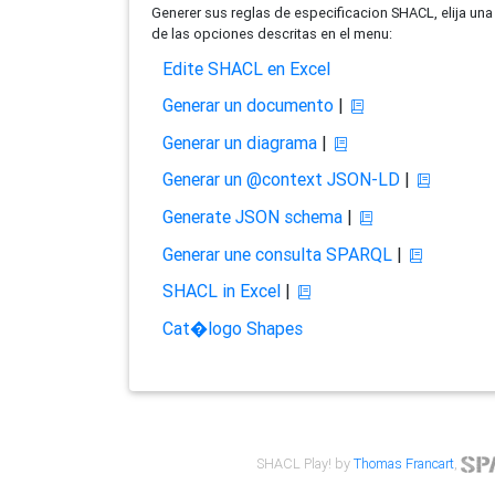
Generer sus reglas de especificacion SHACL, elija una
de las opciones descritas en el menu:
Edite SHACL en Excel
Generar un documento
|
Generar un diagrama
|
Generar un @context JSON-LD
|
Generate JSON schema
|
Generar une consulta SPARQL
|
SHACL in Excel
|
Cat�logo Shapes
SHACL Play! by
Thomas Francart
,