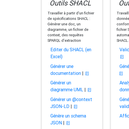
Outils SHACL
Out
Travailler à partir d'un fichier
Travaill
de spécifications SHACL :
données
Générer une doc, un
conform
diagramme, un fichier de
fichier
context, des requêtes
automat
SPARQL d'extraction
SHACL.
Editer du SHACL (en
Vali
Excel)
Générer une
Géné
documentation
|
Générer un
Anal
diagramme UML
|
don
Générer un @context
Géné
JSON-LD
|
vali
Génère un schema
Affi
JSON
|