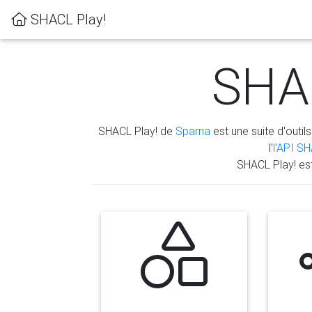
SHACL Play!
SHAC
SHACL Play! de
Sparna
est une suite d'outils
l'
l'API S
SHACL Play! es